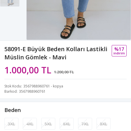
58091-E Büyük Beden Kolları Lastikli
%17
i̇ndi̇ri̇m
Müslin Gömlek - Mavi
1.000,00 TL
1.200,00 TL
Stok Kodu
3567988960761 - kopya
Barkod
3567988960761
Beden
3XL
4XL
5XL
6XL
7XL
8XL