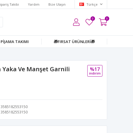
ipariş Takibi
Yardım
Bize Ulaşın
Türkçe
0
0
PİJAMA TAKIMI
🎁FIRSAT ÜRÜNLERİ🎁
 Yaka Ve Manşet Garnili
%17
i̇ndi̇ri̇m
3585182553150
3585182553150