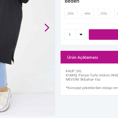
Beden
3XL
4XL
5XL
Ürün Açıklaması
KALIP :2XL
KUMAŞ :Penye-Turlu Viskon (%92 
MEVSİM :İlkbahar-Yaz
*Konsept çekimlerden dolayı renk 