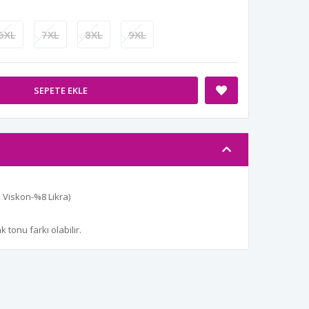
6XL
7XL
8XL
9XL
SEPETE EKLE
Viskon-%8 Likra)
tonu farkı olabilir.