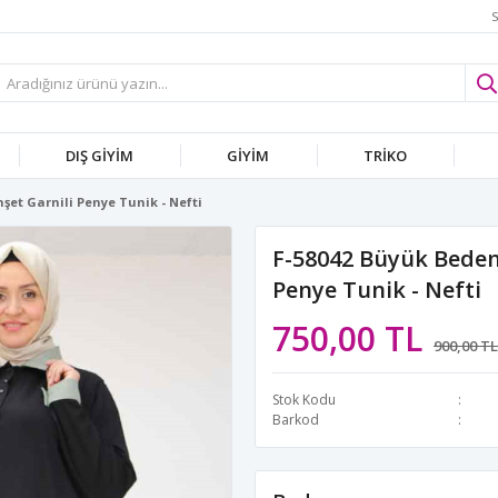
S
DIŞ GİYİM
GİYİM
TRİKO
et Garnili Penye Tunik - Nefti
F-58042 Büyük Beden
Penye Tunik - Nefti
750,00 TL
900,00 TL
Stok Kodu
Barkod