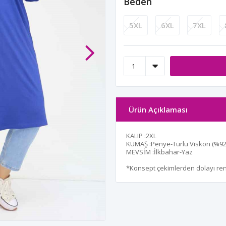
Beden
5XL
6XL
7XL
Ürün Açıklaması
KALIP :2XL
KUMAŞ :Penye-Turlu Viskon (%92 
MEVSİM :İlkbahar-Yaz
*Konsept çekimlerden dolayı renk 