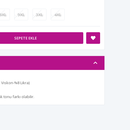
8XL
9XL
3XL
4XL
SEPETE EKLE
Viskon-%8 Likra)
tonu farkı olabilir.