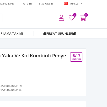
ipariş Takibi
Yardım
Bize Ulaşın
Türkçe
0
0
PİJAMA TAKIMI
🎁FIRSAT ÜRÜNLERİ🎁
 Yaka Ve Kol Kombinli Penye
%17
i̇ndi̇ri̇m
3515844084195
3515844084195