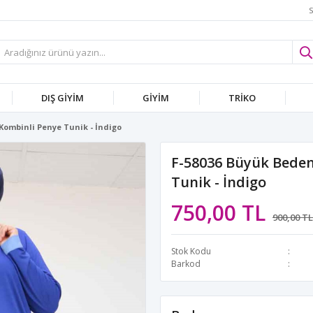
S
DIŞ GİYİM
GİYİM
TRİKO
Kombinli Penye Tunik - İndigo
F-58036 Büyük Beden
Tunik - İndigo
750,00 TL
900,00 TL
Stok Kodu
Barkod