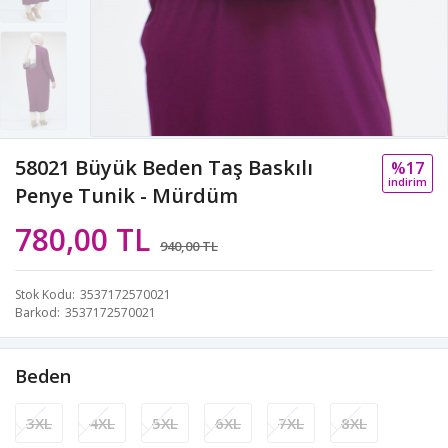
58021 Büyük Beden Taş Baskılı
%17
i̇ndi̇ri̇m
Penye Tunik - Mürdüm
780,00 TL
940,00 TL
Stok Kodu
3537172570021
Barkod
3537172570021
Beden
3XL
4XL
5XL
6XL
7XL
8XL