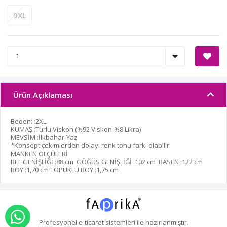
9XL
Ürün Açıklaması
Beden: :2XL
KUMAŞ :Turlu Viskon (%92 Viskon-%8 Likra)
MEVSİM :İlkbahar-Yaz
*Konsept çekimlerden dolayı renk tonu farkı olabilir.
MANKEN ÖLÇÜLERİ
BEL GENİŞLİĞİ :
88 cm
GÖĞÜS GENİŞLİĞİ :
102 cm
BASEN :
122 cm
BOY :
1,70 cm
TOPUKLU BOY :
1,75 cm
WHATSAPP İLE SİPARİŞ VER
Profesyonel
e-ticaret
sistemleri ile hazırlanmıştır.