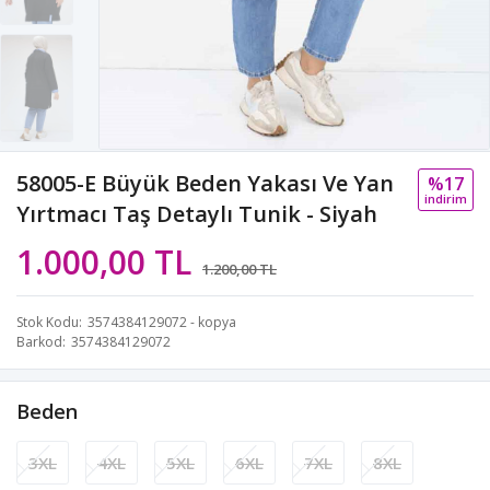
58005-E Büyük Beden Yakası Ve Yan
%17
i̇ndi̇ri̇m
Yırtmacı Taş Detaylı Tunik - Siyah
1.000,00 TL
1.200,00 TL
Stok Kodu
3574384129072 - kopya
Barkod
3574384129072
Beden
3XL
4XL
5XL
6XL
7XL
8XL