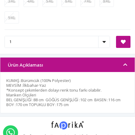
3XL
4XL
5XL
6XL
7XL
8XL
9XL
Ürün Açıklaması
KUMAŞ :Bürümcük (100% Polyester)
MEVSİM :İlkbahar-Yaz
*Konsept çekimlerden dolayı renk tonu farkı olabilir.
Manken Ölçüleri
BEL GENİŞLİĞİ :
88 cm
GÖĞÜS GENİŞLİĞİ :
102 cm
BASEN :
116 cm
BOY :
170 cm
TOPUKLU BOY :
175 cm
WHATSAPP İLE SİPARİŞ VER