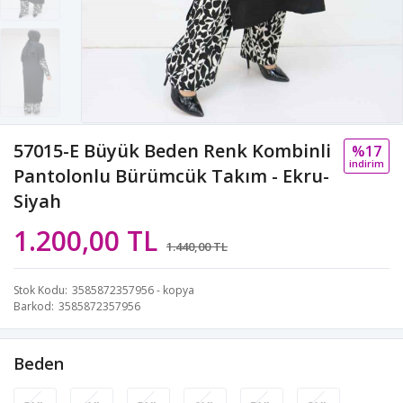
57015-E Büyük Beden Renk Kombinli
%17
i̇ndi̇ri̇m
Pantolonlu Bürümcük Takım - Ekru-
Siyah
1.200,00 TL
1.440,00 TL
Stok Kodu
3585872357956 - kopya
Barkod
3585872357956
Beden