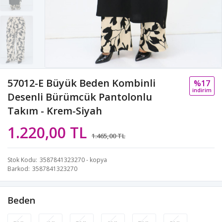
57012-E Büyük Beden Kombinli
%17
i̇ndi̇ri̇m
Desenli Bürümcük Pantolonlu
Takım - Krem-Siyah
1.220,00 TL
1.465,00 TL
Stok Kodu
3587841323270 - kopya
Barkod
3587841323270
Beden