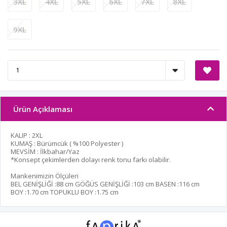
3XL
4XL
5XL
6XL
7XL
8XL
9XL
Ürün Açıklaması
KALIP : 2XL
KUMAŞ : Bürümcük ( %100 Polyester )
MEVSİM : İlkbahar/Yaz
*Konsept çekimlerden dolayı renk tonu farkı olabilir.
Mankenimizin Ölçüleri
BEL GENİŞLİĞİ :
88 cm
GÖĞÜS GENİŞLİĞİ :
103 cm
BASEN :
116 cm
BOY :
1.70 cm
TOPUKLU BOY :
1.75 cm