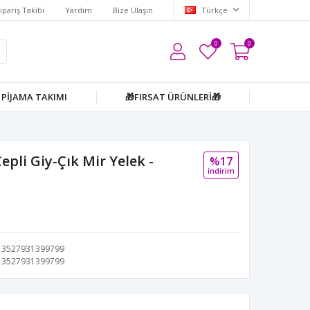
ipariş Takibi
Yardım
Bize Ulaşın
Türkçe
0
0
PİJAMA TAKIMI
🎁FIRSAT ÜRÜNLERİ🎁
pli Giy-Çık Mir Yelek -
%17
i̇ndi̇ri̇m
3527931399799
3527931399799