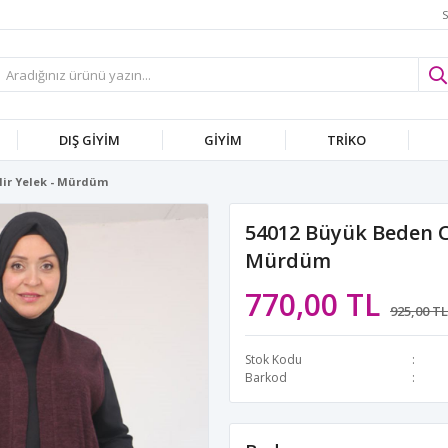
S
DIŞ GİYİM
GİYİM
TRİKO
Mir Yelek - Mürdüm
54012 Büyük Beden Ce
Mürdüm
770,00 TL
925,00 TL
Stok Kodu
Barkod