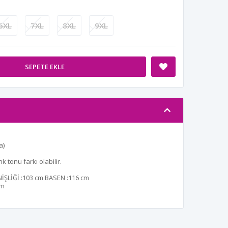
6XL
7XL
8XL
9XL
SEPETE EKLE
a)
 tonu farkı olabilir.
ŞLİĞİ :
103 cm
BASEN :
116 cm
cm