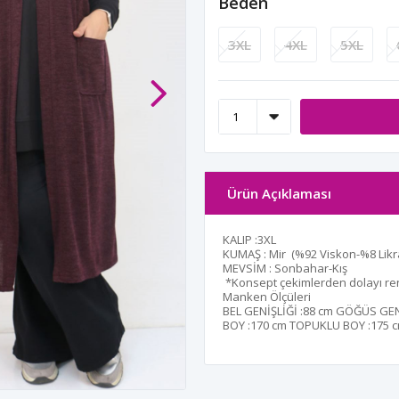
Beden
3XL
4XL
5XL
Ürün Açıklaması
KALIP :3XL
KUMAŞ : Mir (%92 Viskon-%8 Likr
MEVSİM : Sonbahar-Kış
*Konsept çekimlerden dolayı renk
Manken Ölçüleri
BEL GENİŞLİĞİ :
88 cm
GÖĞÜS GENİ
BOY :
170 cm
TOPUKLU BOY :
175 