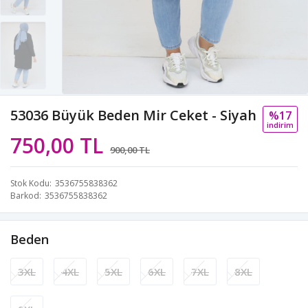
53036 Büyük Beden Mir Ceket - Siyah
%17
i̇ndi̇ri̇m
750,00 TL
900,00 TL
Stok Kodu
3536755838362
Barkod
3536755838362
Beden
3XL
4XL
5XL
6XL
7XL
8XL