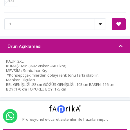
9XL
Ürün Açıklaması
KALIP :3XL
KUMAŞ : Mir (%92 Viskon-%8 Likra)
MEVSİM : Sonbahar-Kış
*Konsept çekimlerden dolayı renk tonu farkı olabilir.
Manken Ölçüleri
BEL GENİŞLİĞİ :
88 cm
GÖĞÜS GENİŞLİĞİ :
103 cm
BASEN :
116 cm
BOY :
170 cm
TOPUKLU BOY :
175 cm
WHATSAPP İLE SİPARİŞ VER
Profesyonel
e-ticaret
sistemleri ile hazırlanmıştır.