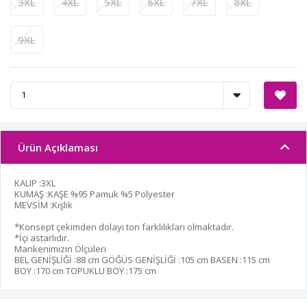
3XL
4XL
5XL
6XL
7XL
8XL
9XL
Ürün Açıklaması
KALIP :3XL
KUMAŞ :KAŞE %95 Pamuk %5 Polyester
MEVSİM :Kışlık
*Konsept çekimden dolayı ton farklılıkları olmaktadır.
*İçi astarlıdır.
Mankenimizin Ölçüleri
BEL GENİŞLİĞİ :
88 cm
GÖĞÜS GENİŞLİĞİ :
105 cm
BASEN :
115 cm
BOY :
170 cm
TOPUKLU BOY :
175 cm