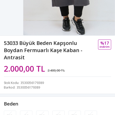
53033 Büyük Beden Kapşonlu
%17
i̇ndi̇ri̇m
Boydan Fermuarlı Kaşe Kaban -
Antrasit
2.000,00 TL
2.400,00 TL
Stok Kodu
3530056179389
Barkod
3530056179389
Beden