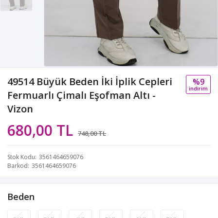
49514 Büyük Beden İki İplik Cepleri
%9
i̇ndi̇ri̇m
Fermuarlı Çimalı Eşofman Altı -
Vizon
680,00 TL
748,00 TL
Stok Kodu
3561464659076
Barkod
3561464659076
Beden