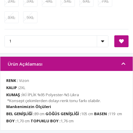
2XL
3XL
4XL
5XL
6XL
7XL
8XL
9XL
Ürün Açıklaması
RENK :
Vizon
KALIP :
2XL
KUMAŞ :
İKİ İPLİK %95 Polyester-%5 Likra
*Konsept çekimlerden dolayı renk tonu farkı olabilir.
Mankenimizin Ölçüleri
BEL GENİŞLİĞİ :
89 cm
GÖĞÜS GENİŞLİĞİ :
105 cm
BASEN :
119 cm
BOY :
1,70 cm
TOPUKLU BOY :
1,76 cm