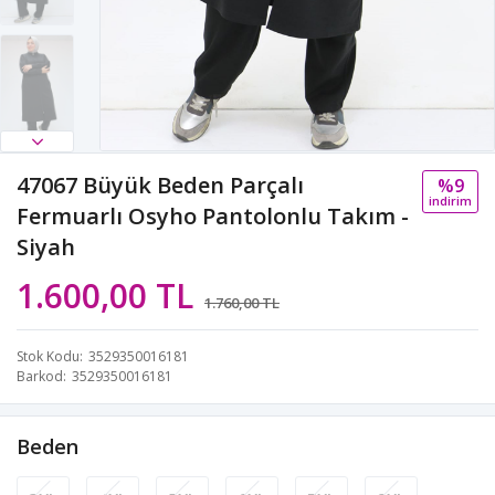
47067 Büyük Beden Parçalı
%9
i̇ndi̇ri̇m
Fermuarlı Osyho Pantolonlu Takım -
Siyah
1.600,00 TL
1.760,00 TL
Stok Kodu
3529350016181
Barkod
3529350016181
Beden