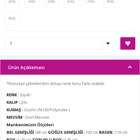
3XL
4XL
5XL
6XL
7XL
8XL
9XL
Ürün Açıklaması
*Konsept çekimlerden dolayı renk tonu farkı olabilir.
RENK :
Siyah
KALIP :
2XL
KUMAŞ :
Osyho (%100 Polyester )
MEVSİM :
Dört Mevsim
Mankenimizin Ölçüleri
BEL GENİŞLİĞİ :
88 cm
GÖĞÜS GENİŞLİĞİ :
103 cm
BASEN :
116 cm
BOY :
1.70 cm
TOPUKLU BOY :
1.75 cm