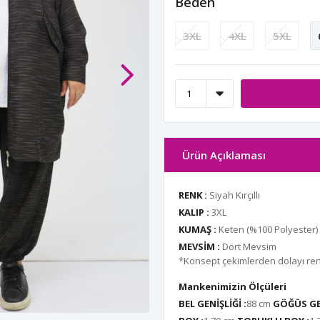
Beden
3XL
4XL
5XL
Ürün Açıklaması
RENK :
Siyah Kırçıllı
KALIP :
3XL
KUMAŞ :
Keten (%100 Polyester)
MEVSİM :
Dört Mevsim
*Konsept çekimlerden dolayı renk 
Mankenimizin Ölçüleri
BEL GENİŞLİĞİ :
88 cm
GÖĞÜS GEN