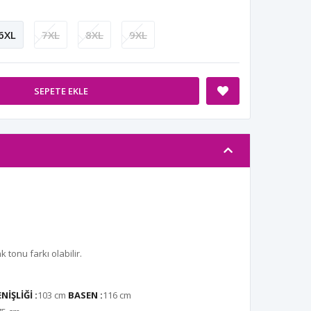
6XL
7XL
8XL
9XL
SEPETE EKLE
tonu farkı olabilir.
İŞLİĞİ :
103 cm
BASEN :
116 cm