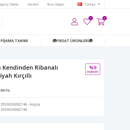
ipariş Takibi
Yardım
Bize Ulaşın
Türkçe
0
0
PİJAMA TAKIMI
🎁FIRSAT ÜRÜNLERİ🎁
 Kendinden Ribanalı
%9
i̇ndi̇ri̇m
yah Kırçıllı
,00 TL
3559326092746 - kopya
3559326092746