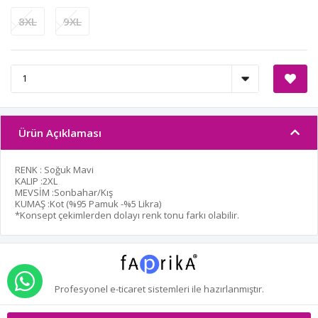
8XL
9XL
Ürün Açıklaması
RENK : Soğuk Mavi
KALIP :2XL
MEVSİM :Sonbahar/Kış
KUMAŞ :Kot (%95 Pamuk -%5 Likra)
*Konsept çekimlerden dolayı renk tonu farkı olabilir.
WHATSAPP İLE SİPARİŞ VER
Profesyonel
e-ticaret
sistemleri ile hazırlanmıştır.