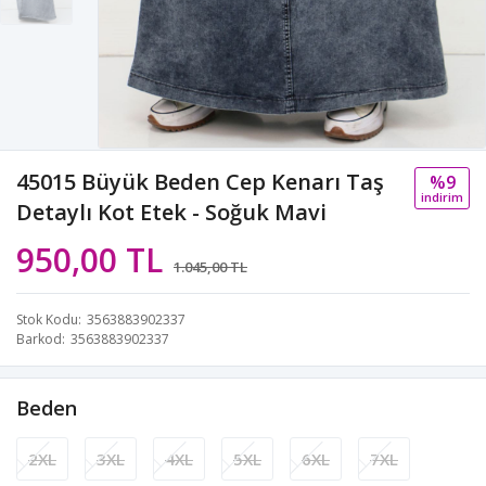
45015 Büyük Beden Cep Kenarı Taş
%9
i̇ndi̇ri̇m
Detaylı Kot Etek - Soğuk Mavi
950,00 TL
1.045,00 TL
Stok Kodu
3563883902337
Barkod
3563883902337
Beden
2XL
3XL
4XL
5XL
6XL
7XL