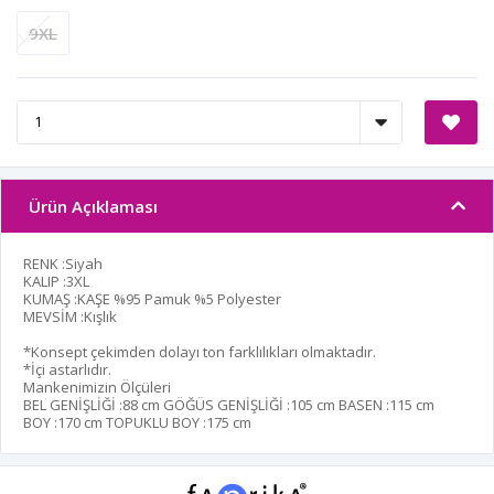
9XL
Ürün Açıklaması
RENK :Siyah
KALIP :3XL
KUMAŞ :KAŞE %95 Pamuk %5 Polyester
MEVSİM :Kışlık
*Konsept çekimden dolayı ton farklılıkları olmaktadır.
*İçi astarlıdır.
Mankenimizin Ölçüleri
BEL GENİŞLİĞİ :
88 cm
GÖĞÜS GENİŞLİĞİ :
105 cm
BASEN :
115 cm
BOY :
170 cm
TOPUKLU BOY :
175 cm