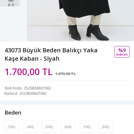
43073 Büyük Beden Balıkçı Yaka
%9
i̇ndi̇ri̇m
Kaşe Kaban - Siyah
1.700,00 TL
1.870,00 TL
Stok Kodu
3529838607062
Barkod
3529838607062
Beden
3XL
4XL
5XL
6XL
7XL
8XL