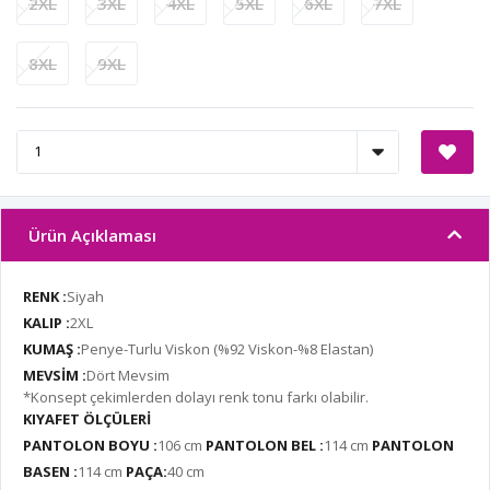
2XL
3XL
4XL
5XL
6XL
7XL
8XL
9XL
Ürün Açıklaması
RENK :
Siyah
KALIP :
2XL
KUMAŞ :
Penye-Turlu Viskon (%92 Viskon-%8 Elastan)
MEVSİM :
Dört Mevsim
*Konsept çekimlerden dolayı renk tonu farkı olabilir.
KIYAFET ÖLÇÜLERİ
PANTOLON BOYU :
106 cm
PANTOLON BEL :
114 cm
PANTOLON
BASEN :
114 cm
PAÇA:
40 cm