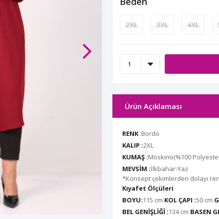
Beden
2XL
3XL
4XL
Ürün Açıklaması
RENK
:Bordo
KALIP :
2XL
KUMAŞ :
Moskino(%100 Polyeste
MEVSİM :
İlkbahar-Yaz
*Konsept çekimlerden dolayı renk 
Kıyafet Ölçüleri
BOYU:
115 cm
KOL ÇAPI :
50 cm
G
BEL GENİŞLİĞİ :
134 cm
BASEN GE