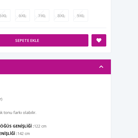
5XL
6XL
7XL
8XL
9XL
SEPETE EKLE
r)
tonu farkı olabilir.
ÖĞÜS GENİŞLİĞİ :
122 cm
NİŞLİĞİ :
142 cm