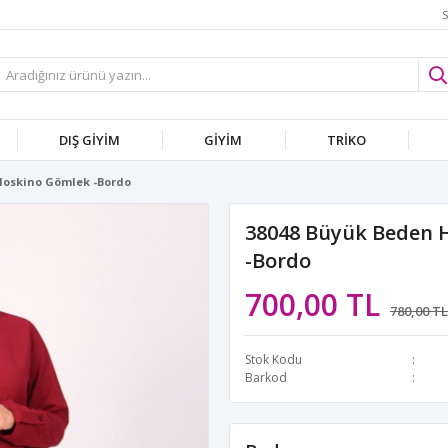
S
DIŞ GİYİM
GİYİM
TRİKO
Moskino Gömlek -Bordo
38048 Büyük Beden 
-Bordo
700,00 TL
780,00 TL
Stok Kodu
Barkod