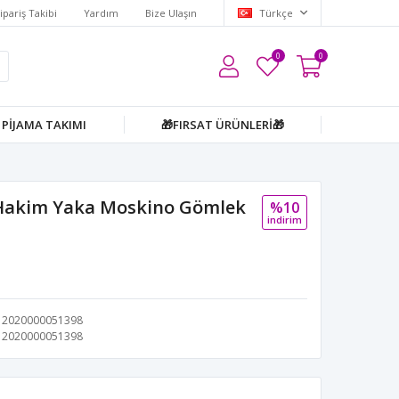
ipariş Takibi
Yardım
Bize Ulaşın
Türkçe
0
0
PİJAMA TAKIMI
🎁FIRSAT ÜRÜNLERİ🎁
Hakim Yaka Moskino Gömlek
%10
i̇ndi̇ri̇m
2020000051398
2020000051398