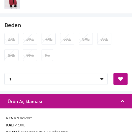
Beden
2XL
3XL
4XL
5XL
6XL
7XL
8XL
9XL
XL
Ürün Açıklaması
RENK :
Lacivert
KALIP :
3XL