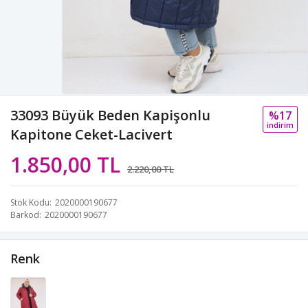
33093 Büyük Beden Kapişonlu
%17
i̇ndi̇ri̇m
Kapitone Ceket-Lacivert
1.850,00 TL
2.220,00 TL
Stok Kodu
2020000190677
Barkod
2020000190677
Renk