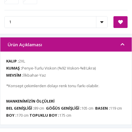
Ürün Açıklaması
KALIP :
2XL
KUMAŞ :
Penye-Turlu Viskon (%92 Viskon-%8 Likra)
MEVSİM :
İlkbahar-Yaz
*Konsept çekimlerden dolayı renk tonu farkı olabilir.
MANKENİMİZİN ÖLÇÜLERİ
BEL GENİŞLİĞİ :
89 cm
GÖĞÜS GENİŞLİĞİ :
105 cm
BASEN :
119 cm
BOY :
170 cm
TOPUKLU BOY :
175 cm