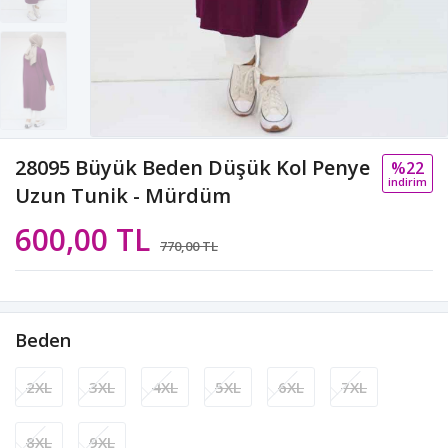
28095 Büyük Beden Düşük Kol Penye
%22
i̇ndi̇ri̇m
Uzun Tunik - Mürdüm
600,00 TL
770,00 TL
Beden
2XL
3XL
4XL
5XL
6XL
7XL
8XL
9XL