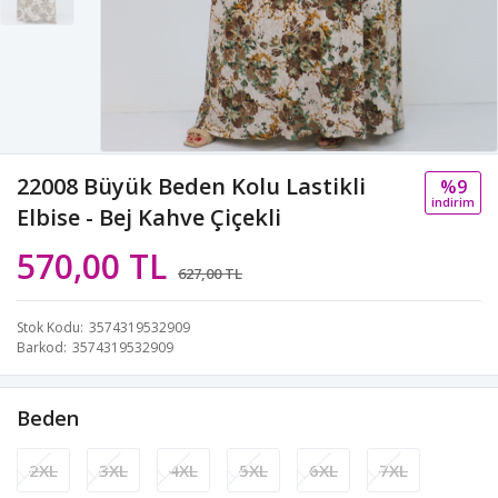
22008 Büyük Beden Kolu Lastikli
%9
i̇ndi̇ri̇m
Elbise - Bej Kahve Çiçekli
570,00 TL
627,00 TL
Stok Kodu
3574319532909
Barkod
3574319532909
Beden
2XL
3XL
4XL
5XL
6XL
7XL