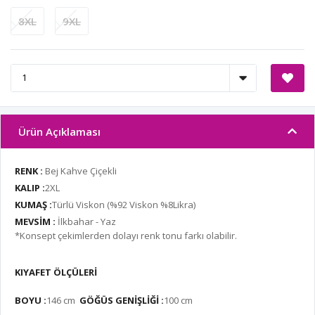
8XL
9XL
Ürün Açıklaması
RENK :
Bej Kahve Çiçekli
KALIP :
2XL
KUMAŞ :
Türlü Viskon (%92 Viskon %8Likra)
MEVSİM :
İlkbahar - Yaz
*Konsept çekimlerden dolayı renk tonu farkı olabilir.
KIYAFET ÖLÇÜLERİ
BOYU :
146
cm
GÖĞÜS GENİŞLİĞİ :
100 cm