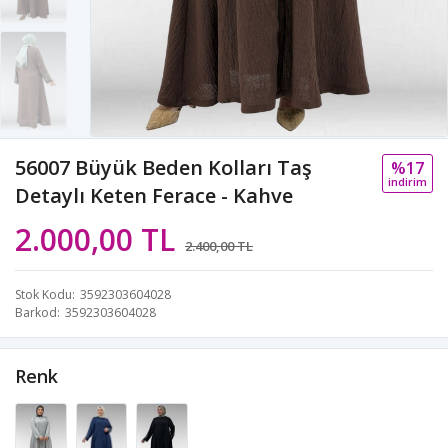
56007 Büyük Beden Kolları Taş
%17
i̇ndi̇ri̇m
Detaylı Keten Ferace - Kahve
2.000,00 TL
2.400,00 TL
Stok Kodu
3592303604028
Barkod
3592303604028
Renk