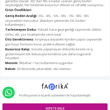
garantisi olacak. 3XL'dan 9XL'a kadar uzanan geniş beden
seçeneğiyle, her bedende kusursuz döküm ve rahatlık sunuyoruz.
Ürün Özellikleri:
Geniş Beden Aralığı:
3XL - 4XL - 5XL - 6XL - 7XL - 8XL - 9XL
seçenekleri mevcuttur. (Manken çekiminde 3XL beden
kullanılmıştır.)
Terletmeyen Doku:
Yüksek hava geçirgenliği sayesinde cildiniz
nefes alır, yaz sıcaklarında serin tutar.
Ütü Gerektirmez:
Kırışmaya dayanıklı Ayrobin yapısı sayesinde
gün boyu formunu korur, pratik kullanım sağlar.
Kusursuz Kalıp:
Vücuda yapışmayan dökümlü kesimi ve iç
göstermeyen tok dokusuyla kendinizi çok daha özgüvenli
hissettirir.
Mevsim:
İlkbahar / Yaz kullanımına uygundur.
Bakım:
30 derecede yıkanabilir, ütü istemez
WHATSAPP İLE SİPARİŞ VER
Profesyonel
e-ticaret
sistemleri ile hazırlanmıştır.
SEPETE EKLE