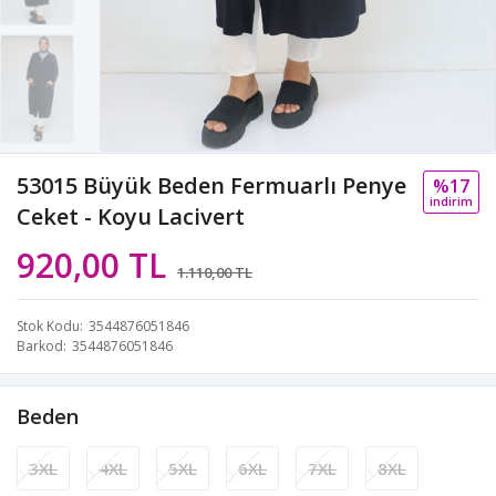
53015 Büyük Beden Fermuarlı Penye
%17
i̇ndi̇ri̇m
Ceket - Koyu Lacivert
920,00 TL
1.110,00 TL
Stok Kodu
3544876051846
Barkod
3544876051846
Beden
3XL
4XL
5XL
6XL
7XL
8XL