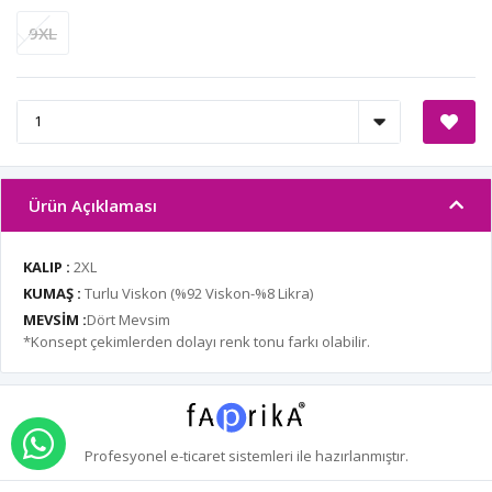
9XL
Ürün Açıklaması
KALIP :
2XL
KUMAŞ :
Turlu Viskon (%92 Viskon-%8 Likra)
MEVSİM :
Dört Mevsim
*Konsept çekimlerden dolayı renk tonu farkı olabilir.
WHATSAPP İLE SİPARİŞ VER
Profesyonel
e-ticaret
sistemleri ile hazırlanmıştır.