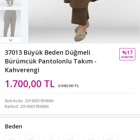
37013 Büyük Beden Düğmeli
%17
i̇ndi̇ri̇m
Bürümcük Pantolonlu Takım -
Kahverengi
1.700,00 TL
2.040,00 TL
Stok Kodu
2016001956886
Barkod
2016001956886
Beden