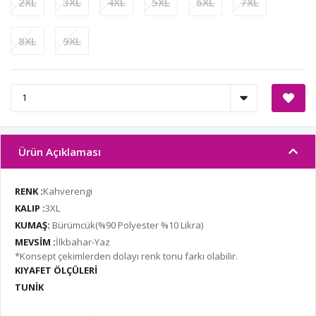
2XL
3XL
4XL
5XL
6XL
7XL
8XL
9XL
Ürün Açıklaması
RENK :
Kahverengi
KALIP :
3XL
KUMAŞ:
Bürümcük(%90 Polyester %10 Likra)
MEVSİM :
İlkbahar-Yaz
*Konsept çekimlerden dolayı renk tonu farkı olabilir.
KIYAFET ÖLÇÜLERİ
TUNİK